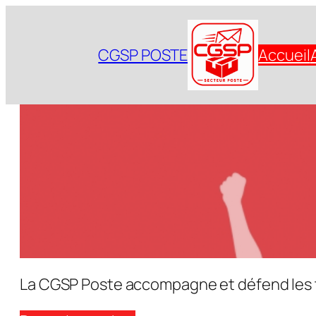
Aller
au
CGSP POSTE
Accueil
contenu
La CGSP Poste accompagne et défend les tra