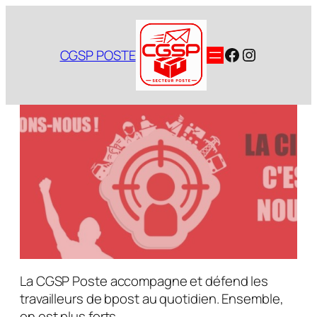
Aller
au
contenu
Facebook
Instagram
CGSP POSTE
La CGSP Poste accompagne et défend les
travailleurs de bpost au quotidien. Ensemble,
on est plus forts.