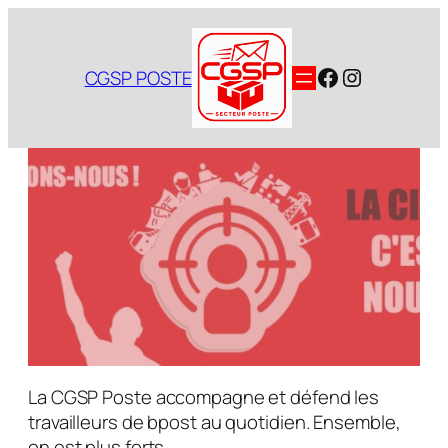
Aller
au
contenu
Facebook
Instagram
CGSP POSTE
La CGSP Poste accompagne et défend les
travailleurs de bpost au quotidien. Ensemble,
on est plus forts.