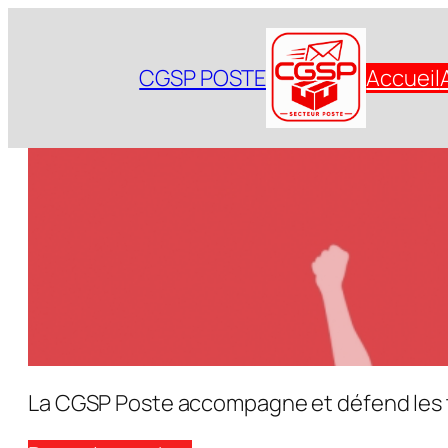
Aller
au
CGSP POSTE
Accueil
contenu
La CGSP Poste accompagne et défend les tra