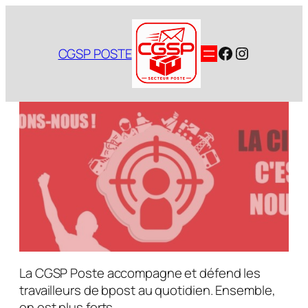
Aller
au
contenu
Facebook
Instagram
CGSP POSTE
La CGSP Poste accompagne et défend les
travailleurs de bpost au quotidien. Ensemble,
on est plus forts.