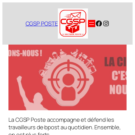
Aller
au
contenu
Facebook
Instagram
CGSP POSTE
La CGSP Poste accompagne et défend les
travailleurs de bpost au quotidien. Ensemble,
on est plus forts.