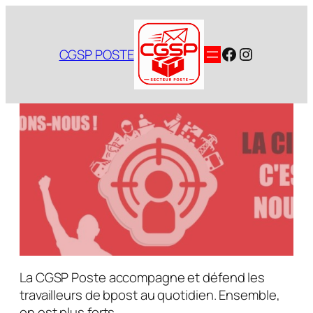
Aller
au
contenu
Facebook
Instagram
CGSP POSTE
La CGSP Poste accompagne et défend les
travailleurs de bpost au quotidien. Ensemble,
on est plus forts.