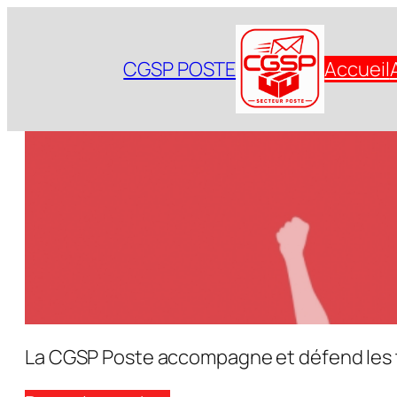
Aller
au
CGSP POSTE
Accueil
contenu
La CGSP Poste accompagne et défend les tra